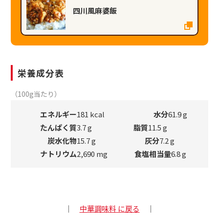
四川風麻婆飯
栄養成分表
（100g当たり）
エネルギー
181 kcal
水分
61.9 g
たんぱく質
3.7 g
脂質
11.5 g
炭水化物
15.7 g
灰分
7.2 g
ナトリウム
2,690 mg
食塩相当量
6.8 g
｜
中華調味料 に戻る
｜