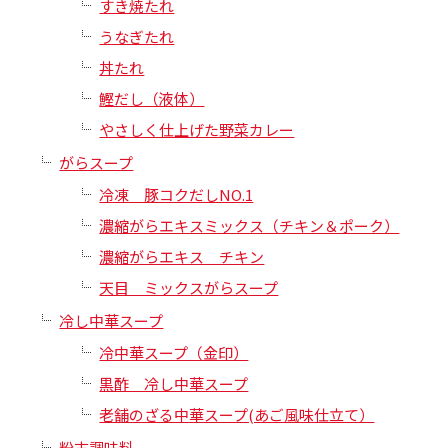
すき焼たれ
うなぎたれ
丼たれ
鰹だし（液体）
やさしく仕上げた野菜カレー
がらスープ
冷凍 豚コクだしNO.1
濃縮がらエキスミックス（チキン＆ポーク）
濃縮がらエキス チキン
天目 ミックスがらスープ
冷し中華スープ
冷中華スープ（金印）
黒酢 冷し中華スープ
老舗のざる中華スープ(あご風味仕立て）
粉末調味料