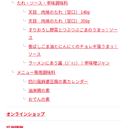
たれ・ソース・辛味調味料
天目 肉焼のたれ（甘口） 140g
天目 肉焼のたれ（甘口） 350g
すりおろし野菜とつぶつぶごまのうまっ！ソー
ス
香ばしごま油とにんにくのチョレギ風うまっ！
ソース
ラーメンにあう醤（ｼﾞｬﾝ）！辛味噌ジャン
メニュー専用調味料
四川風麻婆豆腐の素カレンダー
油淋鶏の素
おでんの素
オンラインショップ
採用情報