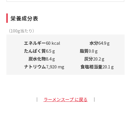
栄養成分表
（100g当たり）
エネルギー
60 kcal
水分
64.9 g
たんぱく質
6.5 g
脂質
0.0 g
炭水化物
8.4 g
灰分
20.2 g
ナトリウム
7,920 mg
食塩相当量
20.1 g
｜
ラーメンスープ に戻る
｜